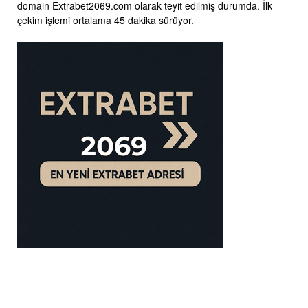
domain Extrabet2069.com olarak teyit edilmiş durumda. İlk
çekim işlemi ortalama 45 dakika sürüyor.