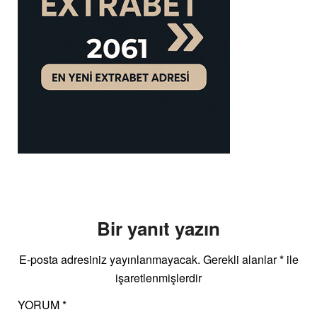
Bir yanıt yazın
E-posta adresiniz yayınlanmayacak.
Gerekli alanlar
*
ile
işaretlenmişlerdir
YORUM
*