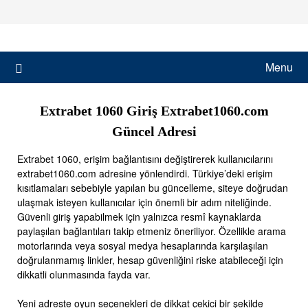
Skip
to
content
Menu
Extrabet 1060 Giriş Extrabet1060.com
Güncel Adresi
Extrabet 1060, erişim bağlantısını değiştirerek kullanıcılarını
extrabet1060.com adresine yönlendirdi. Türkiye’deki erişim
kısıtlamaları sebebiyle yapılan bu güncelleme, siteye doğrudan
ulaşmak isteyen kullanıcılar için önemli bir adım niteliğinde.
Güvenli giriş yapabilmek için yalnızca resmî kaynaklarda
paylaşılan bağlantıları takip etmeniz öneriliyor. Özellikle arama
motorlarında veya sosyal medya hesaplarında karşılaşılan
doğrulanmamış linkler, hesap güvenliğini riske atabileceği için
dikkatli olunmasında fayda var.
Yeni adreste oyun seçenekleri de dikkat çekici bir şekilde