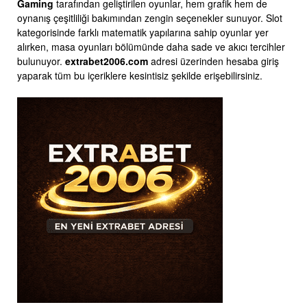
Gaming
tarafından geliştirilen oyunlar, hem grafik hem de
oynanış çeşitliliği bakımından zengin seçenekler sunuyor. Slot
kategorisinde farklı matematik yapılarına sahip oyunlar yer
alırken, masa oyunları bölümünde daha sade ve akıcı tercihler
bulunuyor.
extrabet2006.com
adresi üzerinden hesaba giriş
yaparak tüm bu içeriklere kesintisiz şekilde erişebilirsiniz.