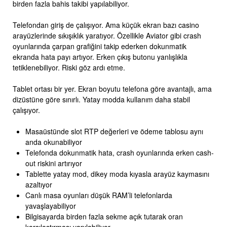
birden fazla bahis takibi yapılabiliyor.
Telefondan giriş de çalışıyor. Ama küçük ekran bazı casino
arayüzlerinde sıkışıklık yaratıyor. Özellikle Aviator gibi crash
oyunlarında çarpan grafiğini takip ederken dokunmatik
ekranda hata payı artıyor. Erken çıkış butonu yanlışlıkla
tetiklenebiliyor. Riski göz ardı etme.
Tablet ortası bir yer. Ekran boyutu telefona göre avantajlı, ama
dizüstüne göre sınırlı. Yatay modda kullanım daha stabil
çalışıyor.
Masaüstünde slot RTP değerleri ve ödeme tablosu aynı
anda okunabiliyor
Telefonda dokunmatik hata, crash oyunlarında erken cash-
out riskini artırıyor
Tablette yatay mod, dikey moda kıyasla arayüz kaymasını
azaltıyor
Canlı masa oyunları düşük RAM’li telefonlarda
yavaşlayabiliyor
Bilgisayarda birden fazla sekme açık tutarak oran