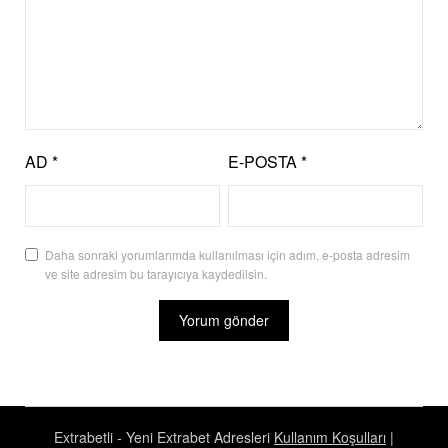
AD
*
E-POSTA
*
Daha sonraki yorumlarımda kullanılması için adım, e-posta adresim
ve site adresim bu tarayıcıya kaydedilsin.
Extrabetli - Yeni Extrabet Adresleri
Kullanım Koşulları
|