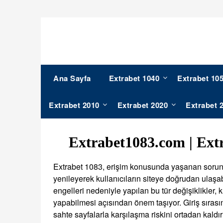
Skip
to
content
Ana Sayfa
Extrabet 1040
Extrabet 10
Extrabet 2010
Extrabet 2020
Extrabet 
Extrabet1083.com | Extr
Extrabet 1083, erişim konusunda yaşanan sorunl
yenileyerek kullanıcıların siteye doğrudan ulaşa
engelleri nedeniyle yapılan bu tür değişiklikler, 
yapabilmesi açısından önem taşıyor. Giriş sırası
sahte sayfalarla karşılaşma riskini ortadan kald