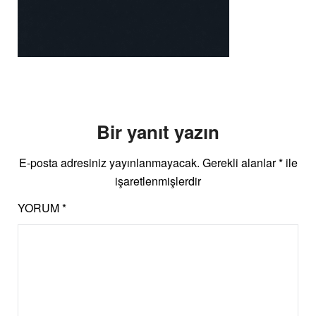
Bir yanıt yazın
E-posta adresiniz yayınlanmayacak.
Gerekli alanlar
*
ile
işaretlenmişlerdir
YORUM
*