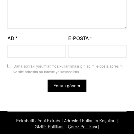
AD
*
E-POSTA
*
Daha sonraki yorumlarımda kullanılması için adım, e-posta adresim
ve site adresim bu tarayıcıya kaydedilsin.
Extrabetli - Yeni Extrabet Adresleri
Kullanım Koşulları
|
Gizlilik Politikası
|
Çerez Politikası
|