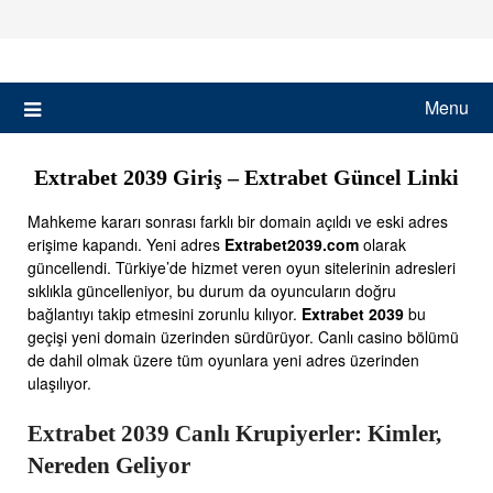
Skip
to
content
Menu
Extrabet 2039 Giriş – Extrabet Güncel Linki
Mahkeme kararı sonrası farklı bir domain açıldı ve eski adres
erişime kapandı. Yeni adres
Extrabet2039.com
olarak
güncellendi. Türkiye’de hizmet veren oyun sitelerinin adresleri
sıklıkla güncelleniyor, bu durum da oyuncuların doğru
bağlantıyı takip etmesini zorunlu kılıyor.
Extrabet 2039
bu
geçişi yeni domain üzerinden sürdürüyor. Canlı casino bölümü
de dahil olmak üzere tüm oyunlara yeni adres üzerinden
ulaşılıyor.
Extrabet 2039 Canlı Krupiyerler: Kimler,
Nereden Geliyor