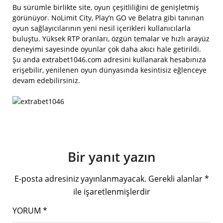
Bu sürümle birlikte site, oyun çeşitliliğini de genişletmiş
görünüyor. NoLimit City, Play’n GO ve Belatra gibi tanınan
oyun sağlayıcılarının yeni nesil içerikleri kullanıcılarla
buluştu. Yüksek RTP oranları, özgün temalar ve hızlı arayüz
deneyimi sayesinde oyunlar çok daha akıcı hale getirildi.
Şu anda extrabet1046.com adresini kullanarak hesabınıza
erişebilir, yenilenen oyun dünyasında kesintisiz eğlenceye
devam edebilirsiniz.
Bir yanıt yazın
E-posta adresiniz yayınlanmayacak.
Gerekli alanlar
*
ile işaretlenmişlerdir
YORUM
*