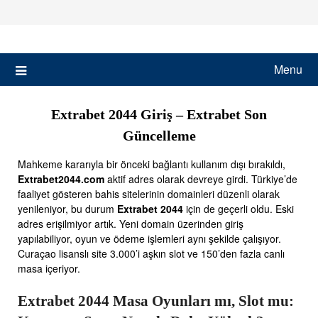
Skip
to
content
Menu
Extrabet 2044 Giriş – Extrabet Son
Güncelleme
Mahkeme kararıyla bir önceki bağlantı kullanım dışı bırakıldı,
Extrabet2044.com
aktif adres olarak devreye girdi. Türkiye’de
faaliyet gösteren bahis sitelerinin domainleri düzenli olarak
yenileniyor, bu durum
Extrabet 2044
için de geçerli oldu. Eski
adres erişilmiyor artık. Yeni domain üzerinden giriş
yapılabiliyor, oyun ve ödeme işlemleri aynı şekilde çalışıyor.
Curaçao lisanslı site 3.000’i aşkın slot ve 150’den fazla canlı
masa içeriyor.
Extrabet 2044 Masa Oyunları mı, Slot mu: