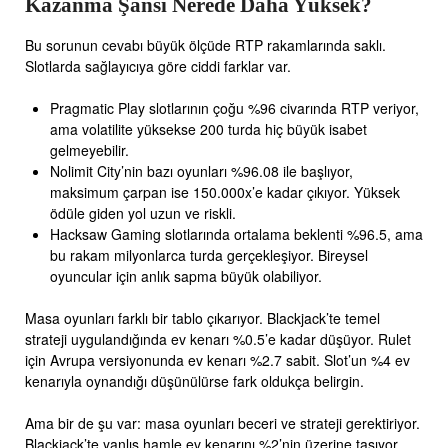
Kazanma Şansı Nerede Daha Yüksek?
Bu sorunun cevabı büyük ölçüde RTP rakamlarında saklı.
Slotlarda sağlayıcıya göre ciddi farklar var.
Pragmatic Play slotlarının çoğu %96 civarında RTP veriyor,
ama volatilite yüksekse 200 turda hiç büyük isabet
gelmeyebilir.
Nolimit City’nin bazı oyunları %96.08 ile başlıyor,
maksimum çarpan ise 150.000x’e kadar çıkıyor. Yüksek
ödüle giden yol uzun ve riskli.
Hacksaw Gaming slotlarında ortalama beklenti %96.5, ama
bu rakam milyonlarca turda gerçekleşiyor. Bireysel
oyuncular için anlık sapma büyük olabiliyor.
Masa oyunları farklı bir tablo çıkarıyor. Blackjack’te temel
strateji uygulandığında ev kenarı %0.5’e kadar düşüyor. Rulet
için Avrupa versiyonunda ev kenarı %2.7 sabit. Slot’un %4 ev
kenarıyla oynandığı düşünülürse fark oldukça belirgin.
Ama bir de şu var: masa oyunları beceri ve strateji gerektiriyor.
Blackjack’te yanlış hamle ev kenarını %2’nin üzerine taşıyor.