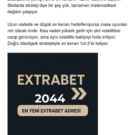
Slotlarda strateji diye bir şey yok, tamamen matematiksel
dağılım çalışıyor.
Uzun vadede ve düşük ev kenarı hedefleniyorsa masa oyunları
net olarak önde. Kısa vadeli yüksek getiri için slot volatilitesi
cazip görünüyor, ama aynı volatilite bakiyeyi hızla eritiyor.
Doğru blackjack stratejisiyle ev kenarı %0.5’te kalıyor.