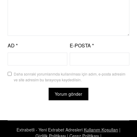
AD
*
E-POSTA
*
Daha sonraki yorumlarımda kullanılması için adım, e-posta adresim
ve site adresim bu tarayıcıya kaydedilsin.
Extrabetli - Yeni Extrabet Adresleri
Kullanım Koşulları
|
Gizlilik Politikası
|
Çerez Politikası
|