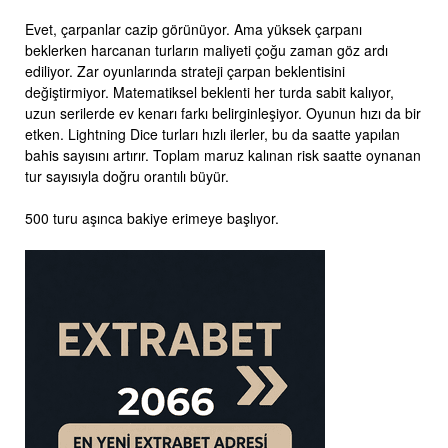
Evet, çarpanlar cazip görünüyor. Ama yüksek çarpanı
beklerken harcanan turların maliyeti çoğu zaman göz ardı
ediliyor. Zar oyunlarında strateji çarpan beklentisini
değiştirmiyor. Matematiksel beklenti her turda sabit kalıyor,
uzun serilerde ev kenarı farkı belirginleşiyor. Oyunun hızı da bir
etken. Lightning Dice turları hızlı ilerler, bu da saatte yapılan
bahis sayısını artırır. Toplam maruz kalınan risk saatte oynanan
tur sayısıyla doğru orantılı büyür.
500 turu aşınca bakiye erimeye başlıyor.