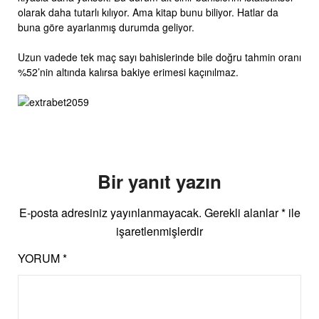
olarak daha tutarlı kılıyor. Ama kitap bunu biliyor. Hatlar da
buna göre ayarlanmış durumda geliyor.
Uzun vadede tek maç sayı bahislerinde bile doğru tahmin oranı
%52’nin altında kalırsa bakiye erimesi kaçınılmaz.
Bir yanıt yazın
E-posta adresiniz yayınlanmayacak.
Gerekli alanlar
*
ile
işaretlenmişlerdir
YORUM
*