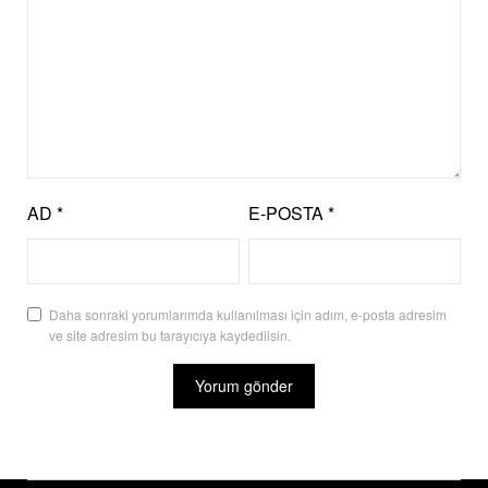
AD
*
E-POSTA
*
Daha sonraki yorumlarımda kullanılması için adım, e-posta adresim
ve site adresim bu tarayıcıya kaydedilsin.